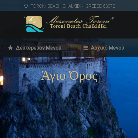
TORONI BEACH CHALKIDIKI GREECE 63072
Δευτερεύον Μενού
Αρχικό Μενού
Άγιο Όρος