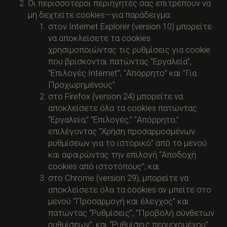
Οι περισσότεροι περιηγητές σας επιτρέπουν να
μη δεχτείτε cookies—για παράδειγμα:
στον Internet Explorer (version 10) μπορείτε
να αποκλείσετε τα cookies
χρησιμοποιώντας τις ρυθμίσεις για cookie
που βρίσκονται πατώντας “Εργαλεία”,
“Επιλογές Internet”, “Απόρρητο” και “Για
Προχωρημένους”
στο Firefox (version 24) μπορείτε να
αποκλείσετε όλα τα cookies πατώντας
“Εργαλεία,” “Επιλογές,” “Απόρρητο,”
επιλέγοντας “Χρήση προσαρμοσμένων
ρυθμίσεων για το ιστορικό” από το μενού
και αφαιρώντας την επιλογή “Αποδοχή
cookies από ιστοτόπους”; και
στο Chrome (version 29), μπορείτε να
αποκλείσετε όλα τα cookies αν μπείτε στο
μενού “Προσαρμογή και έλεγχος” και
πατώντας “Ρυθμίσεις”, “Προβολή σύνθετων
ρυθμίσεων”, και “Ρυθμίσεις περιεχομένου”