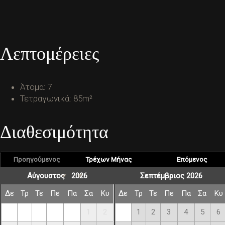
Λεπτομέρειες
Άτομα:
7
Τετραγωνικά:
85m²
Διαθεσιμότητα
Προηγούμενος
Τρέχων Μήνας
Επόμενος
Σεπτέμβριος 2026
Δε
Τρ
Τε
Πε
Πα
Σα
Κυ
Δε
Τρ
Τε
Πε
Πα
Σα
Κυ
1
2
1
2
3
4
5
6