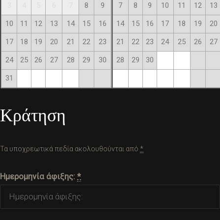
3
4
5
6
7
8
9
7
8
9
10
11
12
13
10
11
12
13
14
15
16
14
15
16
17
18
19
20
17
18
19
20
21
22
23
21
22
23
24
25
26
27
24
25
26
27
28
29
30
28
29
30
31
Κράτηση
Τα υποχρεωτικά πεδία ακολουθούνται από
*
Ημερομηνία άφιξης:
*