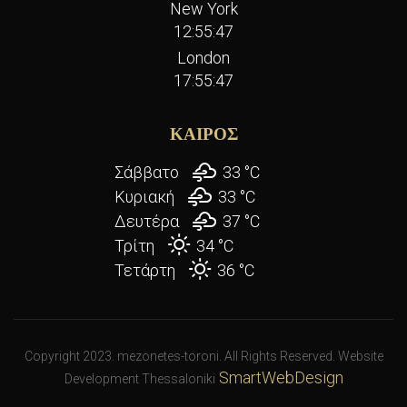
New York
12:55:48
London
17:55:48
ΚΑΙΡΟΣ
Σάββατο
33 °
C
Κυριακή
33 °
C
Δευτέρα
37 °
C
Τρίτη
34 °
C
Τετάρτη
36 °
C
Copyright 2023. mezonetes-toroni. All Rights Reserved. Website
SmartWebDesign
Development Thessaloniki