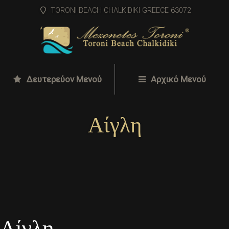
TORONI BEACH CHALKIDIKI GREECE 63072
Δευτερεύον Μενού
Αρχικό Μενού
Αίγλη
Αίγλη