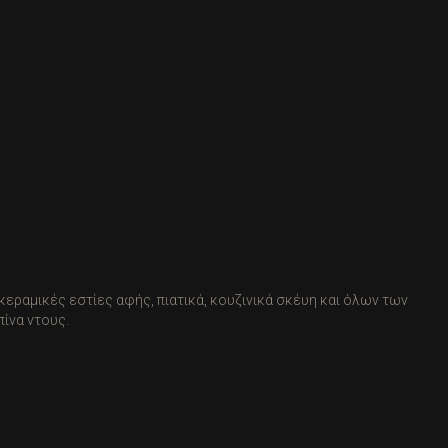
κεραμικές εστίες αφής, πιατικά, κουζινικά σκέυη και όλων των
πίνα ντους.