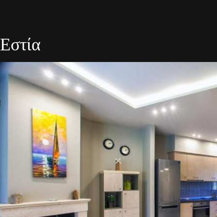
Εστία