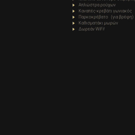
Απλώστρα ρούχων
Καναπές-κρεβάτι γωνιακός
Παρκοκρέβατο (για βρέφη)
Καθισματάκι μωρών
Δωρεάν WiFi!