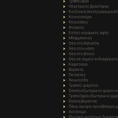
Τραπεζαρία
Ηλεκτρικός βραστήρας
Κουζινικά σκεύη/μαγειρικά/
Κουνουπιέρα
Ντουλάπες
Φούρνος
Εστίες κεραμικές αφής
Μπάρμπεκιου
Θέα στη θάλασσα
Θέα στον κήπο
Θέα στο βουνό
Θέα σε σημείο ενδιαφέροντ
Καφετιέρα
Βεράντα
Πετσέτες
Λευκά είδη
Τραπέζι φαγητού
Έπιπλα εξωτερικού χώρου 
Τραπεζαρία εξωτερικού χώ
Επιπλα βεράντας
Πάνω όροφοι προσβάσιμοι μ
Αυτόνομο
Ιδιωτικό αυτόνομο διαμέρισ