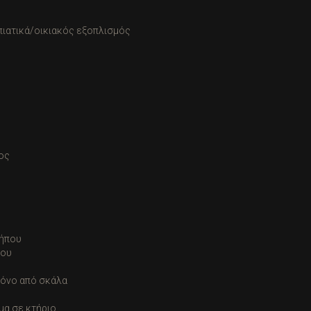
πιατικά/οικιακός εξοπλισμός
ος
κήπου
ρου
όνο από σκάλα
μα σε κτήριο