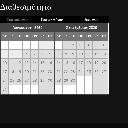
Διαθεσιμότητα
Προηγούμενος
Τρέχων Μήνας
Επόμενος
Σεπτέμβριος 2026
Δε
Τρ
Τε
Πε
Πα
Σα
Κυ
Δε
Τρ
Τε
Πε
Πα
Σα
Κυ
1
2
1
2
3
4
5
6
3
4
5
6
7
8
9
7
8
9
10
11
12
13
10
11
12
13
14
15
16
14
15
16
17
18
19
20
17
18
19
20
21
22
23
21
22
23
24
25
26
27
24
25
26
27
28
29
30
28
29
30
31