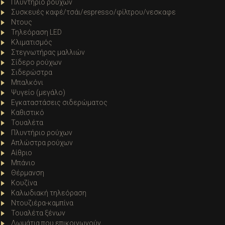
Πλυντήριο ρούχων
Συσκευές καφέ/τσάι/espresso/φίλτρου/νεσκαφε
Ντους
Τηλεόραση LED
Κλιματισμός
Στεγνωτήρας μαλλιών
Σίδερο ρούχων
Σιδερώστρα
Μπαλκόνι
Ψυγείο (μεγάλο)
Εγκαταστάσεις σιδερώματος
Καθιστικό
Τουαλέτα
Πλυντήριο ρούχων
Απλώστρα ρούχων
Αίθριο
Μπάνιο
Θέρμανση
Κουζίνα
Καλωδιακή τηλεόραση
Ντουζιέρα-καμπίνα
Τουαλέτα ξένων
Δωμάτια που επικοινωνούν